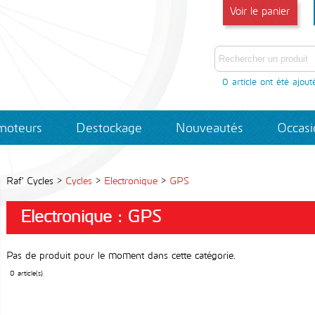
Voir le panier
0 article
ont été ajout
moteurs
Destockage
Nouveautés
Occas
Raf' Cycles >
Cycles
>
Electronique
>
GPS
Electronique : GPS
Pas de produit pour le moment dans cette catégorie.
0 article(s)