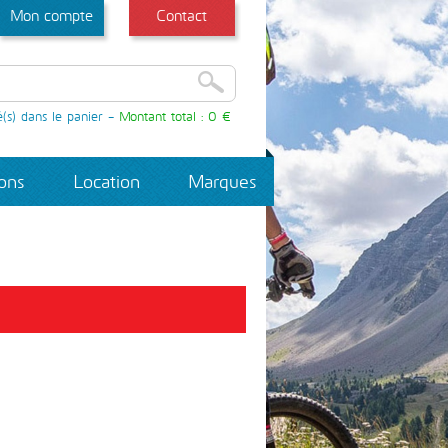
Mon compte
Contact
é(s) dans le panier -
Montant total :
0 €
ions
Location
Marques