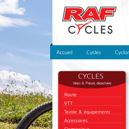
Accueil
Cycles
Cyclo
CYCLES
Vélos & Pièces détachées
Route
VTT
Textile & équipements
Accessoires
Electronique