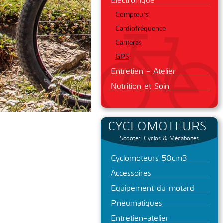
Compteurs
Cardiofréquence
Caméras
GPS
Entretien - Atelier
Nutrition et Soin
CYCLOMOTEURS
Scooter, Cyclos & Mécaboites
Cyclomoteurs 50cm3
Accessoires
Equipement du motard
Pneumatiques
Entretien-atelier