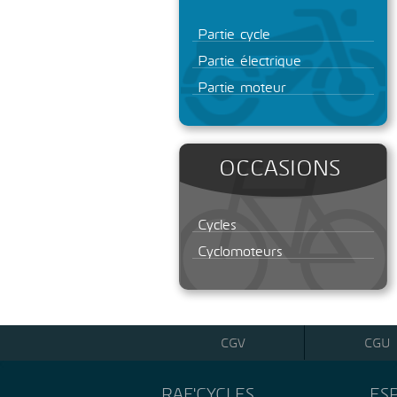
Partie cycle
Partie électrique
Partie moteur
OCCASIONS
Cycles
Cyclomoteurs
CGV
CGU
RAF'CYCLES
ES