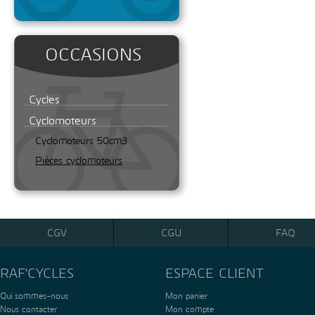
OCCASIONS
Cycles
Cyclomoteurs
Cyclomoteurs 50cm3
Pièces cyclomoteurs
CGV
CGU
FAQ
RAF'CYCLES
ESPACE CLIENT
Qui sommes-nous
Mon panier
Nous contacter
Mon compte