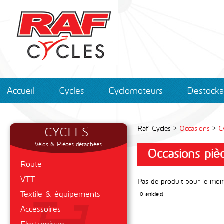
Accueil
Cycles
Cyclomoteurs
Destock
CYCLES
Raf' Cycles >
Occasions
>
C
Vélos & Pièces détachées
Occasions piè
Route
VTT
Pas de produit pour le mome
Textile & équipements
0 article(s)
Accessoires
Electronique