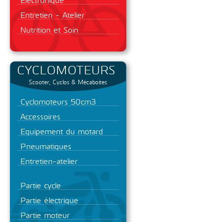
Entretien - Atelier
Nutrition et Soin
CYCLOMOTEURS
Scooter, Cyclos & Mécaboites
Cyclomoteurs 50cm3
Accessoires
Equipement du motard
Pneumatiques
Entretien-atelier
Partie cycle
Partie électrique
Partie moteur