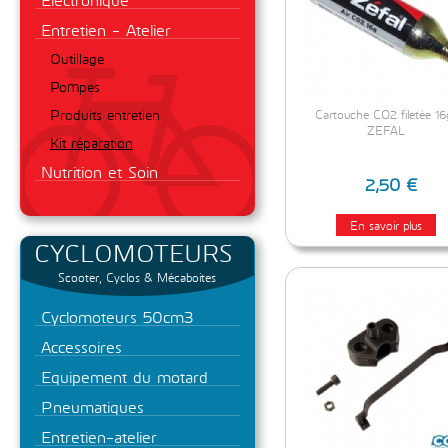
Entretien - Atelier
Outillage
Pompes
Produits entretien
Cartouche CO2 filetée 16
ZEFAL
Kit réparation
Nutrition et Soin
2,50 €
En savoir plus
CYCLOMOTEURS
Scooter, Cyclos & Mécaboites
Cyclomoteurs 50cm3
Accessoires
Equipement du motard
Pneumatiques
Entretien-atelier