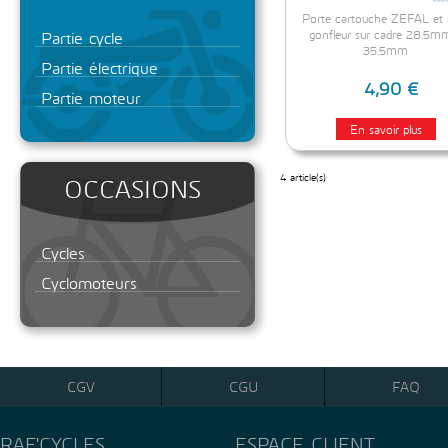
Porte cartouche ZEFAL et 
gonfleur sur cadre 28.5m
Partie cycle
35.5mm
Partie électrique
4,90 €
Partie moteur
En savoir plus
4 article(s)
OCCASIONS
Cycles
Cyclomoteurs
CGV
CGU
FAQ
RAF'CYCLES
ESPACE CLIENT