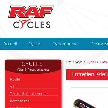
Accueil
Cycles
Cyclomoteurs
Destock
CYCLES
Raf' Cycles >
Cycles
>
Entre
Vélos & Pièces détachées
Entretien Ateli
Route
VTT
Textile & équipements
Accessoires
Electronique