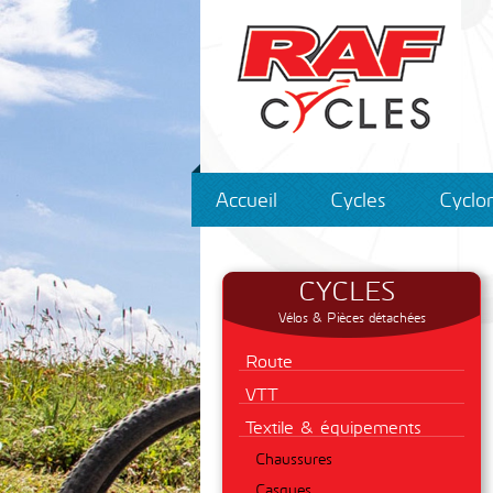
Accueil
Cycles
Cyclo
CYCLES
Vélos & Pièces détachées
Route
VTT
Textile & équipements
Chaussures
Casques