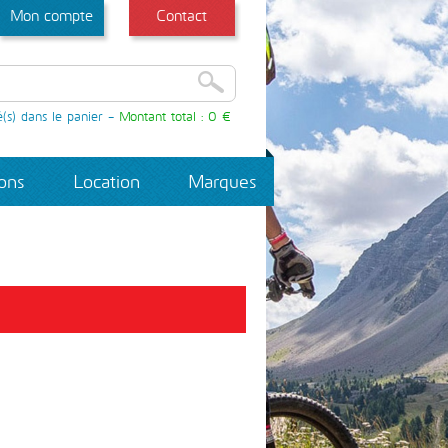
Mon compte
Contact
é(s) dans le panier -
Montant total :
0 €
ions
Location
Marques