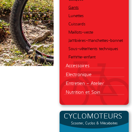
Gants
Lunettes
Cuissards
Maillots-veste
Jambières-manchettes-bonnet
Sous-vêtements techniques
Femme-enfant
Accessoires
Electronique
Entretien - Atelier
Nutrition et Soin
CYCLOMOTEURS
Scooter, Cyclos & Mécaboites