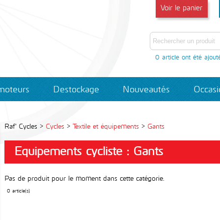
Voir le panier
0 article
ont été ajout
moteurs
Destockage
Nouveautés
Occas
Raf' Cycles >
Cycles
>
Textile et équipements
>
Gants
Equipements cycliste : Gants
Pas de produit pour le moment dans cette catégorie.
0 article(s)