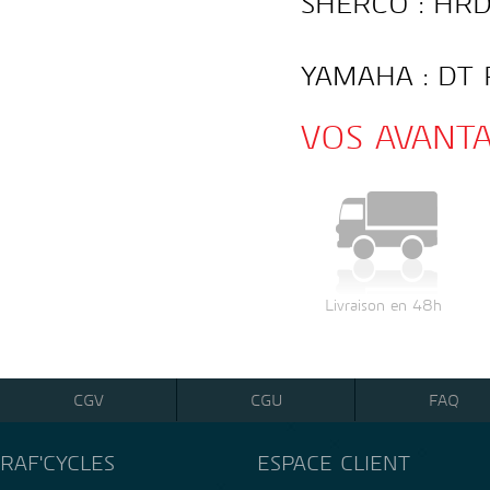
SHERCO : HRD
YAMAHA : DT 
VOS AVANT
Livraison en 48h
CGV
CGU
FAQ
RAF'CYCLES
ESPACE CLIENT