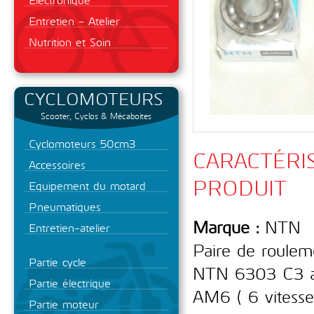
Entretien - Atelier
Nutrition et Soin
CYCLOMOTEURS
Scooter, Cyclos & Mécaboites
Cyclomoteurs 50cm3
CARACTÉRI
Accessoires
PRODUIT
Equipement du motard
Pneumatiques
Marque :
NTN
Entretien-atelier
Paire de roulem
Partie cycle
NTN 6303 C3 ad
Partie électrique
AM6 ( 6 vitess
Partie moteur