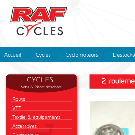
Accueil
Cycles
Cyclomoteurs
Destock
CYCLES
2 rouleme
Vélos & Pièces détachées
Route
VTT
Textile & équipements
Accessoires
Electronique