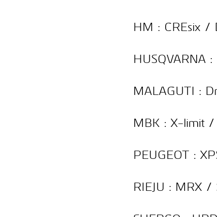
HM : CREsix / 
HUSQVARNA : 
MALAGUTI : D
MBK : X-limit 
PEUGEOT : XPS
RIEJU : MRX /