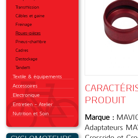
Transmission
Câbles et gaine
Freinage
Roues-pièces
Pneus-chambre
Cadres
Destockage
Tandem
Textile & équipements
CARACTÉRI
Accessoires
Electronique
PRODUIT
Entretien - Atelier
Nutrition et Soin
Marque :
MAVI
Adaptateurs MAV
Crossride et Cro