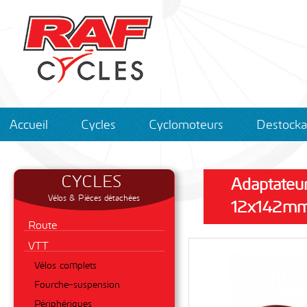
Accueil
Cycles
Cyclomoteurs
Destock
CYCLES
Adaptateu
Vélos & Pièces détachées
12x142m
Route
VTT
Vélos complets
Fourche-suspension
Périphériques