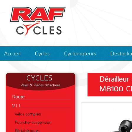
Accueil
Cycles
Cyclomoteurs
Destock
CYCLES
Dérailleu
Vélos & Pièces détachées
M8100 Ch
Route
VTT
Vélos complets
Fourche-suspension
Périphériques