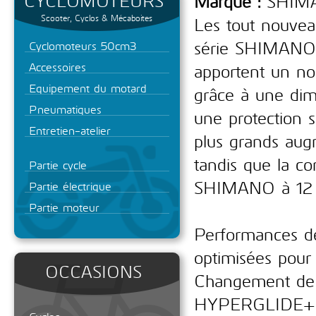
CYCLOMOTEURS
Marque :
SHIM
Scooter, Cyclos & Mécaboites
Les tout nouveau
série SHIMAN
Cyclomoteurs 50cm3
Accessoires
apportent un no
Equipement du motard
grâce à une dimi
Pneumatiques
une protection 
Entretien-atelier
plus grands augm
tandis que la co
Partie cycle
SHIMANO à 12 vi
Partie électrique
Partie moteur
Performances de
optimisées pour 
OCCASIONS
Changement de v
HYPERGLIDE+