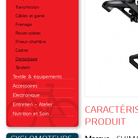
Transmission
Câbles et gaine
Freinage
Roues-pièces
Pneus-chambre
Cadres
Destockage
Tandem
Textile & équipements
Accessoires
Electronique
Entretien - Atelier
CARACTÉRI
Nutrition et Soin
PRODUIT