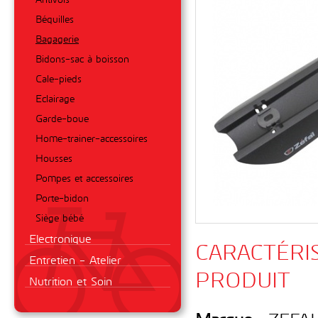
Béquilles
Bagagerie
Bidons-sac à boisson
Cale-pieds
Eclairage
Garde-boue
Home-trainer-accessoires
Housses
Pompes et accessoires
Porte-bidon
Siège bébé
Electronique
CARACTÉRI
Entretien - Atelier
PRODUIT
Nutrition et Soin