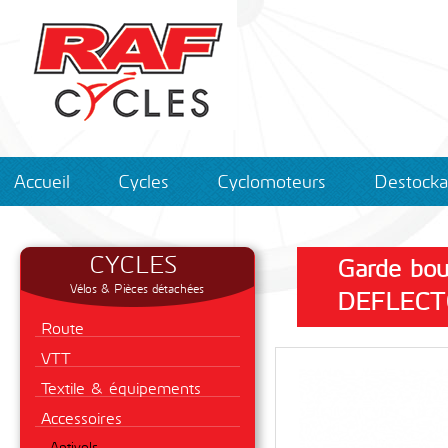
Accueil
Cycles
Cyclomoteurs
Destock
CYCLES
Garde bou
Vélos & Pièces détachées
DEFLECTO
Route
VTT
Textile & équipements
Accessoires
Antivols