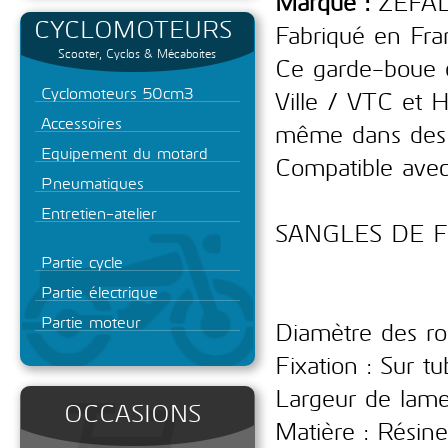
Marque :
ZEFA
CYCLOMOTEURS
Fabriqué en Fra
Scooter, Cyclos & Mécaboites
Ce garde-boue d
Cyclomoteurs 50cm3
Ville / VTC et H
Accessoires
même dans des 
Equipement du motard
Compatible avec 
Pneumatiques
Entretien-atelier
SANGLES DE FIX
Partie cycle
Partie électrique
Partie moteur
Diamètre des rou
Fixation : Sur 
Largeur de lam
OCCASIONS
Matière : Résine